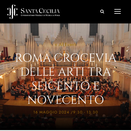
« All Eventi
ROMA CROCEVIA
DELLE ARTI TRA
SEICENTO E
NOVECENTO
16 MAGGIO 2024 /9:30
-
13:30