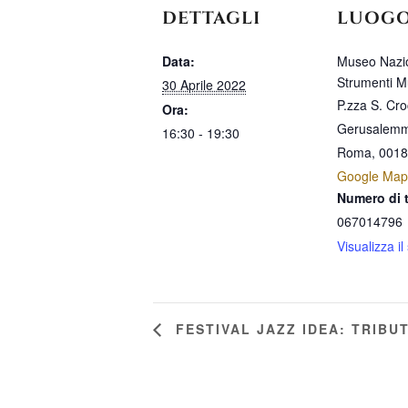
DETTAGLI
LUOG
Data:
Museo Nazio
Strumenti Mu
30 Aprile 2022
P.zza S. Cro
Ora:
Gerusalemm
16:30 - 19:30
Roma
,
0018
Google Map
Numero di 
067014796
Visualizza il
FESTIVAL JAZZ IDEA: TRIBU