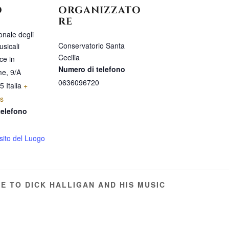
O
ORGANIZZATO
RE
nale degli
Conservatorio Santa
sicali
Cecilia
ce in
Numero di telefono
e, 9/A
0636096720
5
Italia
+
s
telefono
 sito del Luogo
TE TO DICK HALLIGAN AND HIS MUSIC