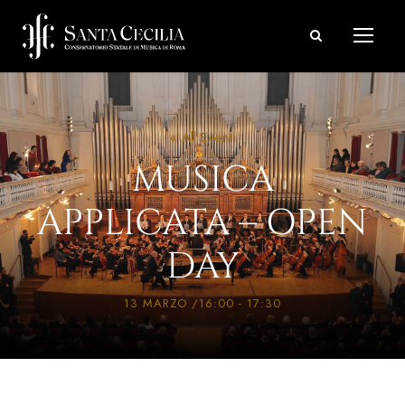
« All Eventi
MUSICA
APPLICATA – OPEN
DAY
13 MARZO /16:00
-
17:30