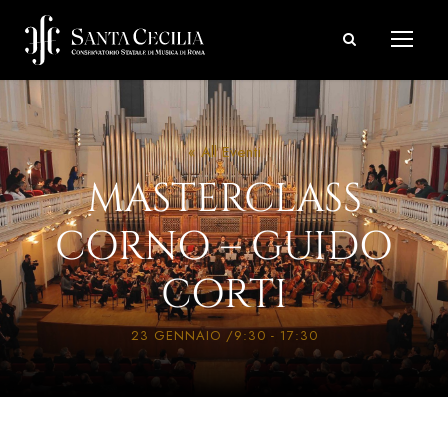
« All Eventi
MASTERCLASS
CORNO – GUIDO
CORTI
23 GENNAIO /9:30
-
17:30