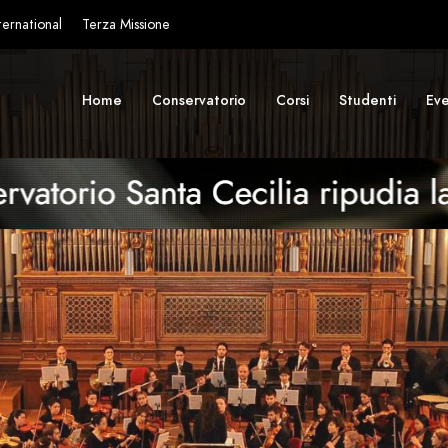
ternational
Terza Missione
Home
Conservatorio
Corsi
Studenti
Eve