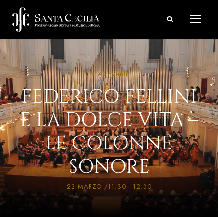
« All Eventi
FEDERICO FELLINI
E LA DOLCE VITA –
LE COLONNE
SONORE
22 MARZO /11:30
-
12:30