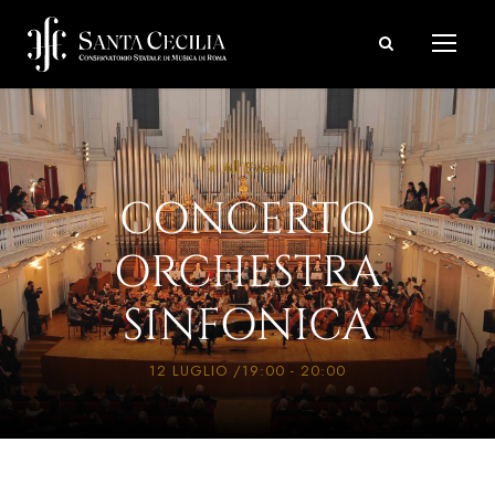
« All Eventi
CONCERTO
ORCHESTRA
SINFONICA
12 LUGLIO /19:00
-
20:00