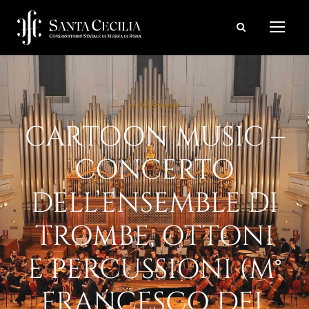
« All Eventi
CARTOON MUSIC –
CONCERTO
DELL’ENSEMBLE DI
TROMBE, OTTONI
E PERCUSSIONI (M°
FRANCESCO DEL