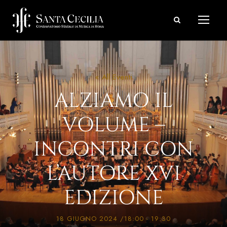
« All Eventi
ALZIAMO IL
VOLUME –
INCONTRI CON
L’AUTORE XVI
EDIZIONE
18 GIUGNO 2024 /18:00
-
19:30