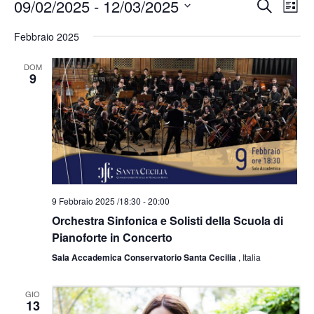
E
E
09/02/2025
 - 
12/03/2025
C
L
v
v
e
S
i
e
e
Febbraio 2025
r
e
n
s
n
c
t
l
t
DOM
t
a
o
9
a
e
i
V
z
R
i
i
s
i
t
c
o
e
e
n
N
r
a
a
c
v
l
9 Febbraio 2025 /18:30
-
20:00
a
i
a
Orchestra Sinfonica e Solisti della Scuola di
e
g
d
Pianoforte in Concerto
v
a
z
a
i
Sala Accademica Conservatorio Santa Cecilia
, Italia
i
s
t
o
t
a
GIO
n
13
e
.
e