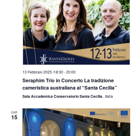
N
a
v
i
g
a
z
i
o
n
13 Febbraio 2025 /18:30
-
20:00
e
Seraphim Trio in Concerto La tradizione
cameristica australiana al “Santa Cecilia”
Sala Accademica Conservatorio Santa Cecilia
, Italia
SAB
15