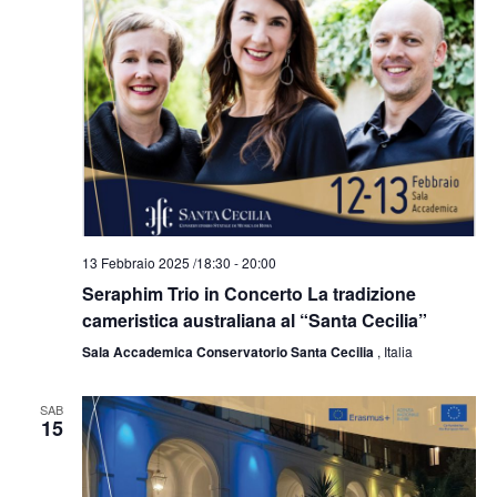
N
a
v
i
g
a
z
i
o
n
13 Febbraio 2025 /18:30
-
20:00
e
Seraphim Trio in Concerto La tradizione
cameristica australiana al “Santa Cecilia”
Sala Accademica Conservatorio Santa Cecilia
, Italia
SAB
15