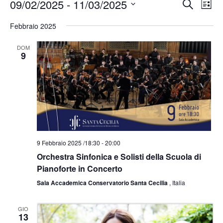
E
E
09/02/2025
 - 
11/03/2025
C
L
v
v
e
S
i
e
e
Febbraio 2025
r
e
n
s
n
c
t
l
t
DOM
t
a
o
9
a
e
i
V
z
R
i
i
s
i
t
c
o
e
e
n
N
r
a
a
c
v
l
9 Febbraio 2025 /18:30
-
20:00
a
i
a
Orchestra Sinfonica e Solisti della Scuola di
e
g
d
Pianoforte in Concerto
v
a
z
a
i
Sala Accademica Conservatorio Santa Cecilia
, Italia
i
s
t
o
t
a
GIO
n
13
e
.
e